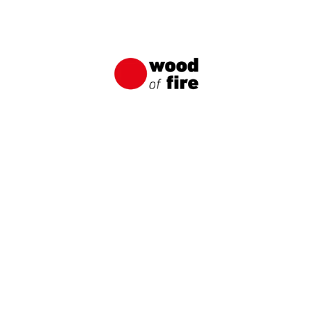
Ogrodzenie z opalanych desek Shou Sugi
Ban
Ogrodzenie stanowi wizytówkę naszego domu.
Powinno współgrać i tworzyć harmonię z
otaczającą architekturą i krajobrazem, a
jednocześnie może być elementem
przyciągającym szczególną uwagę swoim
wyglądem, obok którego nie sposób przejść
obojętnie.