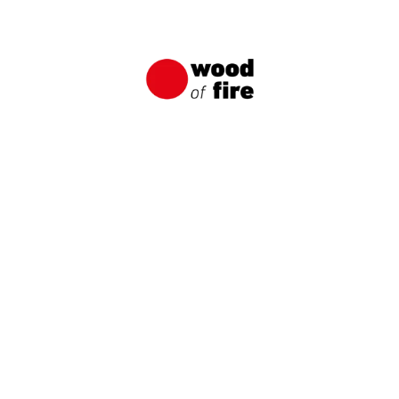
Jakie drewno na taras wybrać?
Planowanie tarasu wymaga nie tylko rozważenia
stylu czy wygody, ale przede wszystkim
odpowiedniego materiału, który będzie stanowić
jego fundament. Drewno jako naturalny i
estetycznie atrakcyjny surowiec, jest często