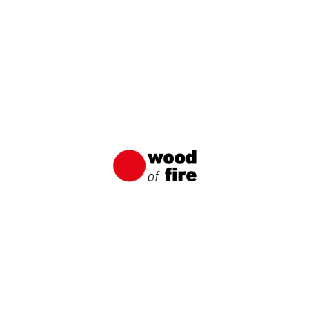
Jakie drewno na taras wybrać?
Planowanie tarasu wymaga nie tylko rozważenia
stylu czy wygody, ale przede wszystkim
odpowiedniego materiału, który będzie stanowić
jego fundament. Drewno jako naturalny i
estetycznie atrakcyjny surowiec, jest często
pierwszym wyborem dla wielu właścicieli
domów pragnących stworzyć przytulną, ciepłą
przestrzeń zewnętrzną. Jednak decyzja o typie
drewna, z którego będzie wykonany taras, nie
jest prostą sprawą. Zależy […]